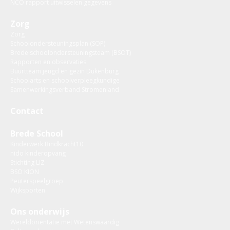
NCO rapport uitwisselen gegevens
Zorg
Zorg
Schoolondersteuningsplan (SOP)
Brede schoolondersteuningsteam (BSOT)
Rapporten en observaties
Buurtteam jeugd en gezin Dukenburg
Schoolarts en schoolverpleegkundige
Samenwerkingsverband Stromenland
Contact
Brede School
Kinderwerk Bindkracht10
nido kinderopvang
Stichting LIZ
BSO KION
Peuterspeelgroep
Wijksporten
Ons onderwijs
Wereldoriëntatie met Wetenswaardig