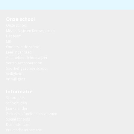
Onze school
Onze school
Missie, Visie en Kernwaarden
Het team
MR
Ouders in de school
Leerlingenraad
Aanmelden Schoolwijzer
Vertrouwenspersoon
Sportief gezonde school
Veiligheid
Vrijwilligers
Informatie
Schoolgids
Schooltijden
Jaarkalender
Ziek zijn, afmelden en verzuim
Social schools
Dukendoncker
Praktische informatie