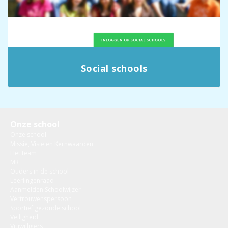
Social schools
Onze school
Onze school
Missie, Visie en Kernwaarden
Het team
MR
Ouders in de school
Leerlingenraad
Aanmelden Schoolwijzer
Vertrouwenspersoon
Sportief gezonde school
Veiligheid
Vrijwilligers