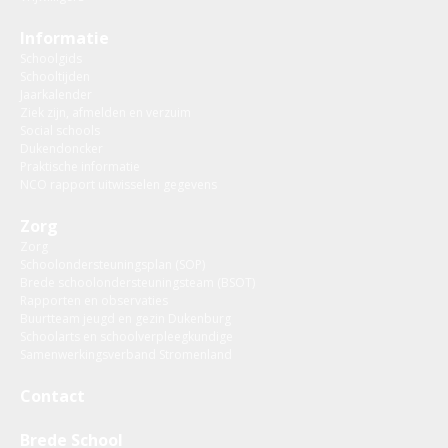
Informatie
Schoolgids
Schooltijden
Jaarkalender
Ziek zijn, afmelden en verzuim
Social schools
Dukendoncker
Praktische informatie
NCO rapport uitwisselen gegevens
Zorg
Zorg
Schoolondersteuningsplan (SOP)
Brede schoolondersteuningsteam (BSOT)
Rapporten en observaties
Buurtteam jeugd en gezin Dukenburg
Schoolarts en schoolverpleegkundige
Samenwerkingsverband Stromenland
Contact
Brede School