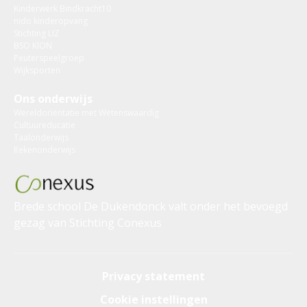
Kinderwerk Bindkracht10
nido kinderopvang
Stichting LIZ
BSO KION
Peuterspeelgroep
Wijksporten
Ons onderwijs
Wereldoriëntatie met Wetenswaardig
Cultuureducatie
Taalonderwijs
Rekenonderwijs
Brede school De Dukendonck valt onder het bevoegd
gezag van
Stichting Conexus
Privacy statement
Cookie instellingen