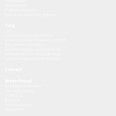
Social schools
Dukendoncker
Praktische informatie
NCO rapport uitwisselen gegevens
Zorg
Zorg
Schoolondersteuningsplan (SOP)
Brede schoolondersteuningsteam (BSOT)
Rapporten en observaties
Buurtteam jeugd en gezin Dukenburg
Schoolarts en schoolverpleegkundige
Samenwerkingsverband Stromenland
Contact
Brede School
Kinderwerk Bindkracht10
nido kinderopvang
Stichting LIZ
BSO KION
Peuterspeelgroep
Wijksporten