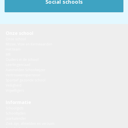
Social schools
Onze school
Onze school
Missie, Visie en Kernwaarden
Het team
MR
Ouders in de school
Leerlingenraad
Aanmelden Schoolwijzer
Vertrouwenspersoon
Sportief gezonde school
Veiligheid
Vrijwilligers
Informatie
Schoolgids
Schooltijden
Jaarkalender
Ziek zijn, afmelden en verzuim