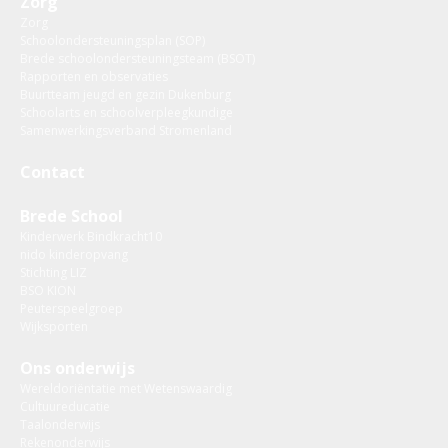
Zorg
Zorg
Schoolondersteuningsplan (SOP)
Brede schoolondersteuningsteam (BSOT)
Rapporten en observaties
Buurtteam jeugd en gezin Dukenburg
Schoolarts en schoolverpleegkundige
Samenwerkingsverband Stromenland
Contact
Brede School
Kinderwerk Bindkracht10
nido kinderopvang
Stichting LIZ
BSO KION
Peuterspeelgroep
Wijksporten
Ons onderwijs
Wereldoriëntatie met Wetenswaardig
Cultuureducatie
Taalonderwijs
Rekenonderwijs