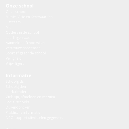
Onze school
Onze school
Missie, Visie en Kernwaarden
Het team
MR
Ouders in de school
Leerlingenraad
Aanmelden Schoolwijzer
Vertrouwenspersoon
Sportief gezonde school
Veiligheid
Vrijwilligers
Informatie
Schoolgids
Schooltijden
Jaarkalender
Ziek zijn, afmelden en verzuim
Social schools
Dukendoncker
Praktische informatie
NCO rapport uitwisselen gegevens