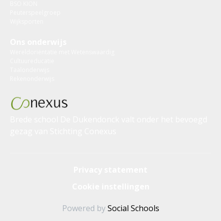
BSO KION
Peuterspeelgroep
Wijksporten
Ons onderwijs
Wereldoriëntatie met Wetenswaardig
Cultuureducatie
Taalonderwijs
Rekenonderwijs
Brede school De Dukendonck valt onder het bevoegd
gezag van
Stichting Conexus
Privacy statement
Cookie instellingen
Powered by
Social Schools