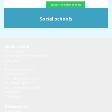
Social schools
Onze school
Onze school
Missie, Visie en Kernwaarden
Het team
MR
Ouders in de school
Leerlingenraad
Aanmelden Schoolwijzer
Vertrouwenspersoon
Sportief gezonde school
Veiligheid
Vrijwilligers
Informatie
Schoolgids