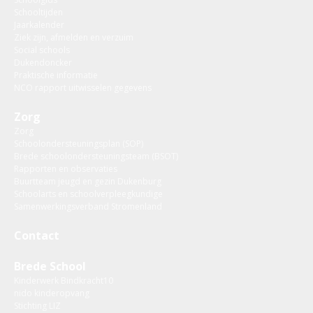
Schooltijden
Jaarkalender
Ziek zijn, afmelden en verzuim
Social schools
Dukendoncker
Praktische informatie
NCO rapport uitwisselen gegevens
Zorg
Zorg
Schoolondersteuningsplan (SOP)
Brede schoolondersteuningsteam (BSOT)
Rapporten en observaties
Buurtteam jeugd en gezin Dukenburg
Schoolarts en schoolverpleegkundige
Samenwerkingsverband Stromenland
Contact
Brede School
Kinderwerk Bindkracht10
nido kinderopvang
Stichting LIZ